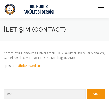
İçeriğe
geç
Menü
KURULLAR (BOARDS)
İLETİŞİM (CONTACT)
ETİK İLKELER VE YAYIN POLİTİKASI (ETHICAL PRINCIPLES 
Adres: İzmir Demokrasi Üniversitesi Hukuk Fakültesi Üçkuyular Mahallesi,
Gürsel Aksel Bulvarı, No:14 35140 Karabağlar/İZMİR
YAZIM KURALLARI (AUTHOR POLICIES)
Eposta:
idufhd@idu.edu.tr
SAYILAR (ISSUES)
İLETİŞİM (CONTACT)
Arama: